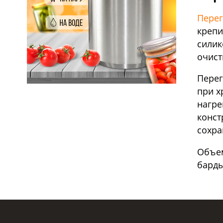
Перег
крепи
силик
очист
Перег
при х
нагре
конст
сохра
Объем
барды