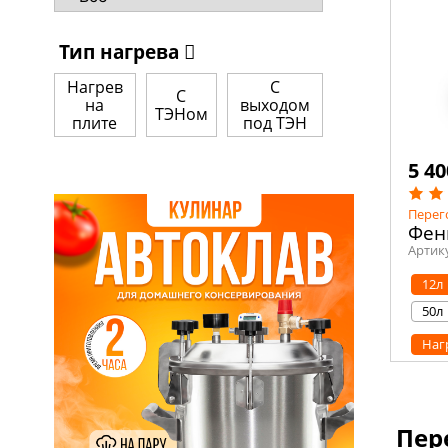
Тип нагрева
Нагрев
С
С
на
выходом
ТЭНом
плите
под ТЭН
5 40
Перег
Фен
Артик
12л
50л
Наг
Пер