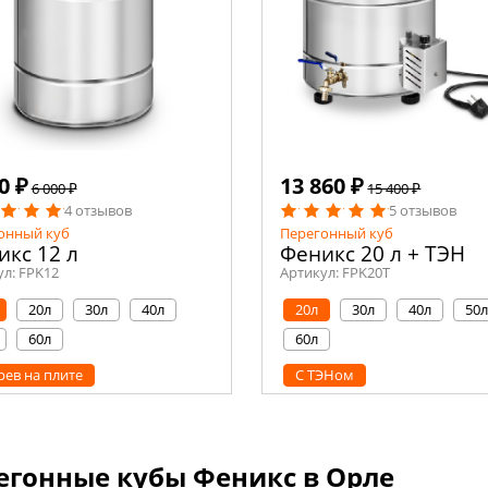
0 ₽
13 860 ₽
6 000 ₽
15 400 ₽
4 отзывов
5 отзывов
онный куб
Перегонный куб
икс 12 л
Феникс 20 л + ТЭН
ул:
FPK12
Артикул:
FPK20T
20л
30л
40л
20л
30л
40л
50
60л
60л
рев на плите
С ТЭНом
егонные кубы Феникс в Орле